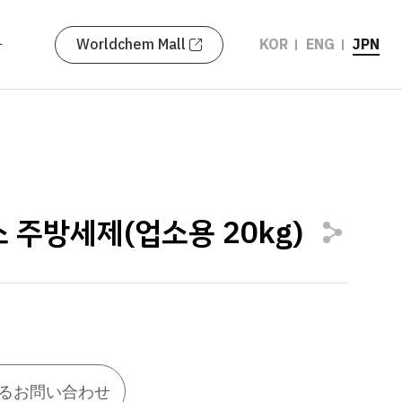
せ
KOR
ENG
JPN
Worldchem Mall
 주방세제(업소용 20kg)
るお問い合わせ