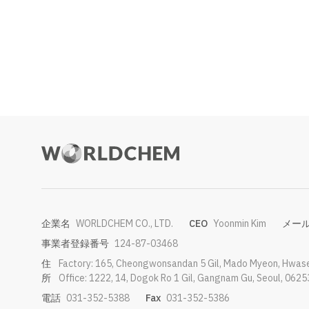
企業名
WORLDCHEM CO., LTD.
CEO
Yoonmin Kim
メー
事業者登録番号
124-87-03468
住
Factory: 165, Cheongwonsandan 5 Gil, Mado Myeon, Hwase
所
Office: 1222, 14, Dogok Ro 1 Gil, Gangnam Gu, Seoul, 0625
電話
031-352-5388
Fax
031-352-5386