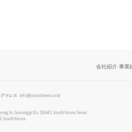
会社紹介
事業
ルアドレス
info@worldchem.co.kr
ong Si, Gyeonggi Do, 18543, South Korea Seoul
3, South Korea