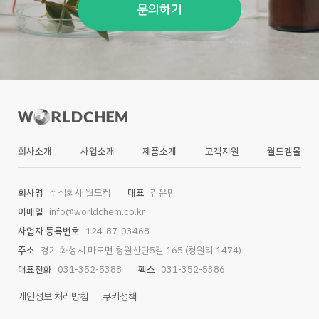
문의하기
회사소개
사업소개
제품소개
고객지원
월드켐몰
회사명
주식회사 월드켐
대표
김윤민
이메일
info@worldchem.co.kr
사업자 등록번호
124-87-03468
주소
경기 화성시 마도면 청원산단5길 165 (청원리 1474)
대표전화
031-352-5388
팩스
031-352-5386
개인정보 처리방침
쿠키정책