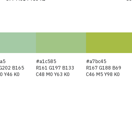
a5
#a1c585
#a7bc45
G202 B165
R161 G197 B133
R167 G188 B69
0 Y46 K0
C48 M0 Y63 K0
C46 M5 Y98 K0