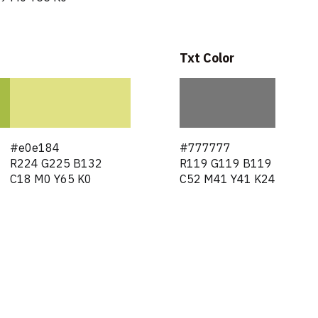
Txt Color
#e0e184
#777777
R224 G225 B132
R119 G119 B119
C18 M0 Y65 K0
C52 M41 Y41 K24