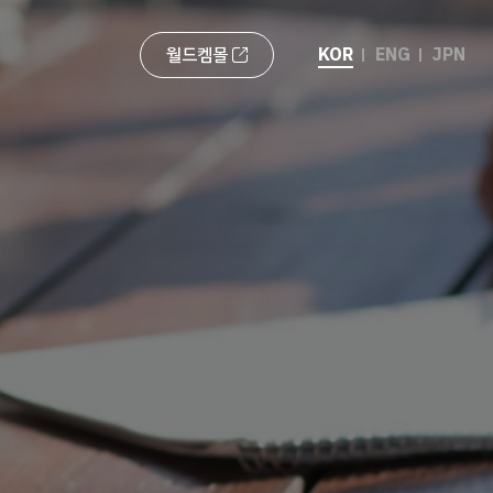
KOR
ENG
JPN
월드켐몰