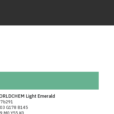
ORLDCHEM Light Emerald
67b291
03 G178 B145
9 M0 Y55 K0