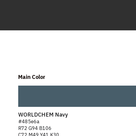
Main Color
WORLDCHEM Navy
#485e6a
R72 G94 B106
C72 M49 Y41 K30