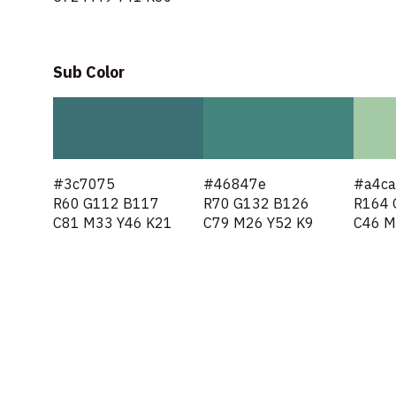
Sub Color
#3c7075
#46847e
#a4ca
R60 G112 B117
R70 G132 B126
R164 
C81 M33 Y46 K21
C79 M26 Y52 K9
C46 M