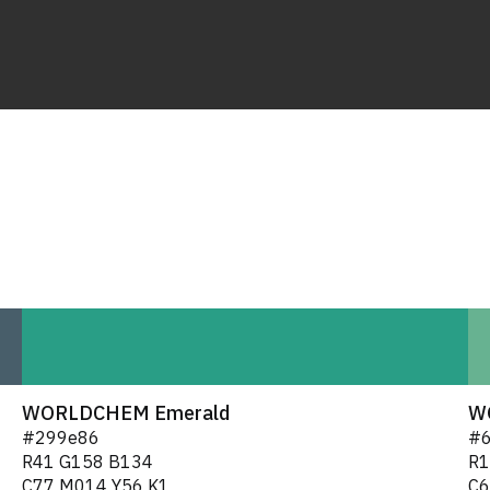
WORLDCHEM Emerald
W
#299e86
#
R41 G158 B134
R1
C77 M014 Y56 K1
C6